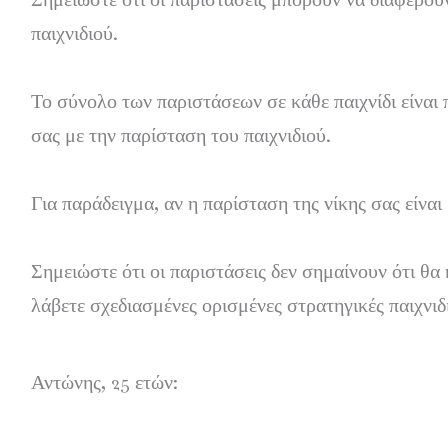
παιχνιδιού.
Το σύνολο των παριστάσεων σε κάθε παιχνίδι είναι π
σας με την παρίσταση του παιχνιδιού.
Για παράδειγμα, αν η παρίσταση της νίκης σας είναι 3
Σημειώστε ότι οι παριστάσεις δεν σημαίνουν ότι θα
λάβετε σχεδιασμένες ορισμένες στρατηγικές παιχνιδ
Αντώνης, 25 ετών: