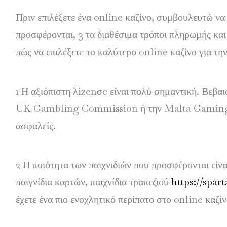
Πριν επιλέξετε ένα online καζίνο, συμβουλευτώ να 
προσφέρονται, 3 τα διαθέσιμα τρόποι πληρωμής και
πώς να επιλέξετε το καλύτερο online καζίνο για τη
1 Η αξιόπιστη λizenσe είναι πολύ σημαντική. Βεβαιω
UK Gambling Commission ή την Malta Gaming Author
ασφαλείς.
2 Η ποιότητα των παιχνιδιών που προσφέρονται είναι
παιγνίδια καρτών, παιχνίδια τραπεζιού
https://spar
έχετε ένα πιο ενοχλητικό περίπατο στο online καζίν