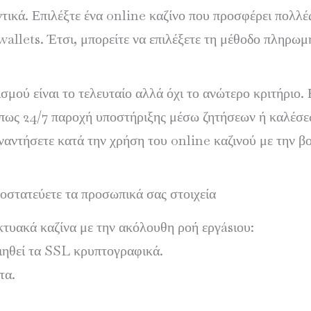
ντικά. Επιλέξτε ένα online καζίνο που προσφέρει πολλέ
allets. Έτσι, μπορείτε να επιλέξετε τη μέθοδο πληρωμή
σμού είναι το τελευταίο αλλά όχι το ανώτερο κριτήριο.
πως 24/7 παροχή υποστήριξης μέσω ζητήσεων ή καλέσε
ναντήσετε κατά την χρήση του online καζινού με την β
οστατεύετε τα προσωπικά σας στοιχεία
κτυακά καζίνα με την ακόλουθη ροή εργásιου:
οιηθεί τα SSL κρυπτογραφικά.
τα.