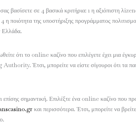
σας βασίσετε σε 4 βασικά κριτήρια: 1 η αξιόπιστη λizen
 4 η ποιότητα της υποστήριξης προγράμματος πολιτισμ
ν Ελλάδα.
θείτε ότι το online καζίνο που επιλέγετε έχει μια έγκ
ity. Έτσι, μπορείτε να είστε σίγουροι ότι τα παιχνίδ
 επίσης σημαντική. Επιλέξτε ένα online καζίνο που προ
tanscasino.gr
και περισσότερα. Έτσι, μπορείτε να βρείτ
ο.