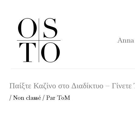
Aller
au
contenu
Anna 
Παίξτε Καζίνο στο Διαδίκτυο – Γίνετε
/
Non classé
/ Par
T0M