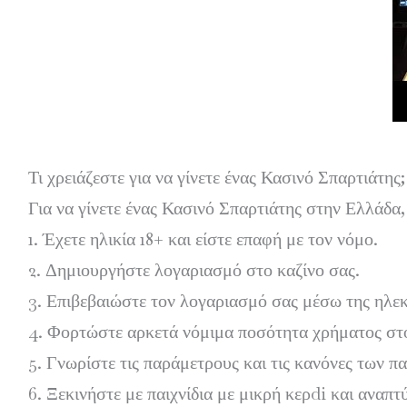
Τι χρειάζεστε για να γίνετε ένας Κασινό Σπαρτιάτης;
Για να γίνετε ένας Κασινό Σπαρτιάτης στην Ελλάδα,
1. Έχετε ηλικία 18+ και είστε επαφή με τον νόμο.
2. Δημιουργήστε λογαριασμό στο καζίνο σας.
3. Επιβεβαιώστε τον λογαριασμό σας μέσω της ηλε
4. Φορτώστε αρκετά νόμιμα ποσότητα χρήματος στ
5. Γνωρίστε τις παράμετρους και τις κανόνες των πα
6. Ξεκινήστε με παιχνίδια με μικρή κερdi και αναπτ