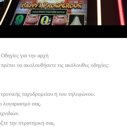
 Οδηγίες για την αρχή
 πρέπει να ακολουθήσετε τις ακόλουθες οδηγίες:
κτρονικής ταχυδρομείου ή του τηλεφώνου.
ο λογαριασμό σας.
ιχνιδιών.
ύξτε την στρατηγική σας.