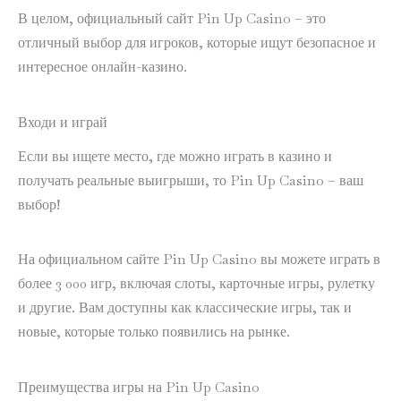
В целом, официальный сайт Pin Up Casino – это
отличный выбор для игроков, которые ищут безопасное и
интересное онлайн-казино.
Входи и играй
Если вы ищете место, где можно играть в казино и
получать реальные выигрыши, то Pin Up Casino – ваш
выбор!
На официальном сайте Pin Up Casino вы можете играть в
более 3 000 игр, включая слоты, карточные игры, рулетку
и другие. Вам доступны как классические игры, так и
новые, которые только появились на рынке.
Преимущества игры на Pin Up Casino