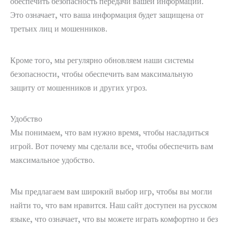
обеспечить безопасность передачи вашей информации.
Это означает, что ваша информация будет защищена от
третьих лиц и мошенников.
Кроме того, мы регулярно обновляем наши системы
безопасности, чтобы обеспечить вам максимальную
защиту от мошенников и других угроз.
Удобство
Мы понимаем, что вам нужно время, чтобы насладиться
игрой. Вот почему мы сделали все, чтобы обеспечить вам
максимальное удобство.
Мы предлагаем вам широкий выбор игр, чтобы вы могли
найти то, что вам нравится. Наш сайт доступен на русском
языке, что означает, что вы можете играть комфортно и без