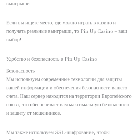
выигрыши.
Если вы ищете место, где можно играть в казино и
получать реальные выигрыши, то Pin Up Casino – ваш
выбор!
Удобство и безопасность в Pin Up Casino
Безопасность
Мы используем современные технологии для защиты
вашей информации и обеспечения безопасности вашего
счета. Наш сервер находится на территории Европейского
союза, что обеспечивает вам максимальную безопасность
и защиту от мошенников.
Мы также используем SSL-шифрование, чтобы