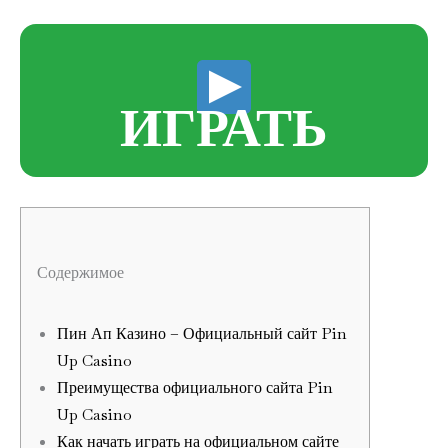
ИГРАТЬ
Содержимое
Пин Ап Казино – Официальный сайт Pin
Up Casino
Преимущества официального сайта Pin
Up Casino
Как начать играть на официальном сайте