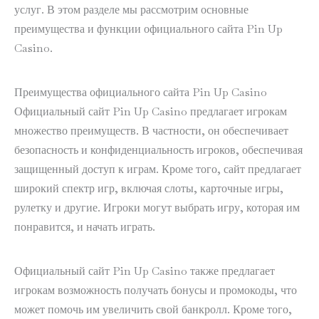
услуг. В этом разделе мы рассмотрим основные
преимущества и функции официального сайта Pin Up
Casino.
Преимущества официального сайта Pin Up Casino
Официальный сайт Pin Up Casino предлагает игрокам
множество преимуществ. В частности, он обеспечивает
безопасность и конфиденциальность игроков, обеспечивая
защищенный доступ к играм. Кроме того, сайт предлагает
широкий спектр игр, включая слоты, карточные игры,
рулетку и другие. Игроки могут выбрать игру, которая им
понравится, и начать играть.
Официальный сайт Pin Up Casino также предлагает
игрокам возможность получать бонусы и промокоды, что
может помочь им увеличить свой банкролл. Кроме того,