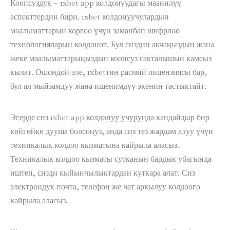
Коопсуздук – 1xbet app колдонуудагы маанилүү
аспекттердин бири. 1xbet колдонуучулардын
маалыматтарын коргоо үчүн заманбап шифрлөө
технологияларын колдонот. Бул сиздин акчаңыздын жана
жеке маалыматтарыңыздын коопсуз сакталышын камсыз
кылат. Ошондой эле, 1xbetтин расмий лицензиясы бар,
бул ал мыйзамдуу жана ишенимдүү экенин тастыктайт.
Эгерде сиз 1xbet app колдонуу учурунда кандайдыр бир
көйгөйкө дууша болсоңуз, анда сиз тез жардам алуу үчүн
техникалык колдоо кызматына кайрыла аласыз.
Техникалык колдоо кызматы сутканын бардык убагында
иштеп, сизди кыйынчылыктардан куткара алат. Сиз
электрондук почта, телефон же чат аркылуу колдоого
кайрыла аласыз.