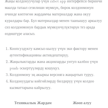
Жаңы колдонуучулар үчүн 1xbet app интерфейси биринчи
маалда татаал сезилиши мүмкүн, бирок колдонмонун
ичинде көптөгөн жардамчы материалдар жана окуу
куралдары бар. Бул материалдар менен таанышуу аркылуу
сиз колдонмонун бардык мүмкүнчүлүктөрүн тез арада
өздөштүре аласыз.
Коопсуздукту камсыз кылуу үчүн эки фактору менен
аутентификацияны активдештирүү.
Жаңылыктарды жана акцияларды унтуп калбоо үчүн
push-эскертүүлөрдү кошуңуз.
Колдонмону эң акыркы версияга жаңыртып туруу.
Колдонуудагы көйгөйлөрдү билдирүү үчүн колдоо
кызматтарына кайрылуу.
Техникалык Жардам
Жооп алуу