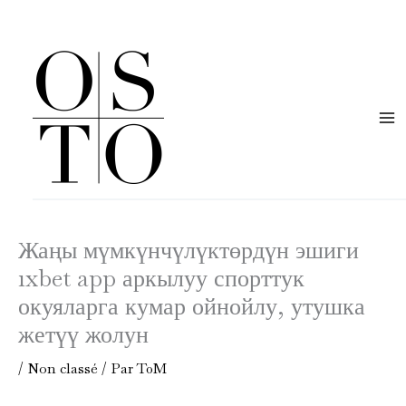
Aller
au
contenu
Жаңы мүмкүнчүлүктөрдүн эшиги
1xbet app аркылуу спорттук
окуяларга кумар ойнойлу, утушка
жетүү жолун
/
Non classé
/ Par
T0M