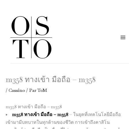
Aller
au
contenu
m358 ทางเข้า มือถือ – m358
/
Cassino
/ Par
T0M
m358 ทางเข้า มือถือ – m358
m358 ทางเข้า มือถือ – m358
– ในยุคที่เทคโนโลยีมือถือ
เข้ามามีบทบาทในทุกด้านของชีวิต การเข้าถึงคาสิโน