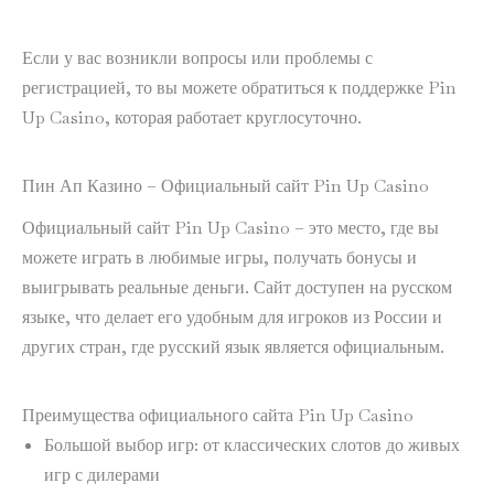
Если у вас возникли вопросы или проблемы с
регистрацией, то вы можете обратиться к поддержке Pin
Up Casino, которая работает круглосуточно.
Пин Ап Казино – Официальный сайт Pin Up Casino
Официальный сайт Pin Up Casino – это место, где вы
можете играть в любимые игры, получать бонусы и
выигрывать реальные деньги. Сайт доступен на русском
языке, что делает его удобным для игроков из России и
других стран, где русский язык является официальным.
Преимущества официального сайта Pin Up Casino
Большой выбор игр: от классических слотов до живых
игр с дилерами