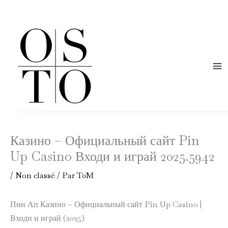
Aller
au
contenu
Казино – Официальный сайт Pin
Up Casino Входи и играй 2025.5942
/
Non classé
/ Par
T0M
Пин Ап Казино – Официальный сайт Pin Up Casino |
Входи и играй (2025)