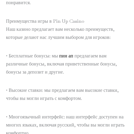
понравится.
Преимущества игры в Pin Up Casino
Наш казино предлагает вам несколько преимуществ,
которые делают нас лучшим выбором для игроков:
• Бесплатные бонусы: мы
пин ап
предлагаем вам
различные бонусы, включая приветственные бонусы,
бонусы за депозит и другие.
• Высокие ставки: мы предлагаем вам высокие ставки,
чтобы вы могли играть с комфортом.
• Многоязычный интерфейс: наш интерфейс доступен на
многих языках, включая русский, чтобы вы могли играть
комфортно.