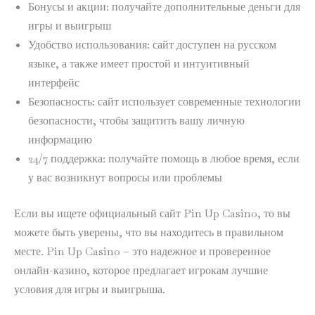
Бонусы и акции: получайте дополнительные деньги для
игры и выигрыш
Удобство использования: сайт доступен на русском
языке, а также имеет простой и интуитивный
интерфейс
Безопасность: сайт использует современные технологии
безопасности, чтобы защитить вашу личную
информацию
24/7 поддержка: получайте помощь в любое время, если
у вас возникнут вопросы или проблемы
Если вы ищете официальный сайт Pin Up Casino, то вы
можете быть уверены, что вы находитесь в правильном
месте. Pin Up Casino – это надежное и проверенное
онлайн-казино, которое предлагает игрокам лучшие
условия для игры и выигрыша.