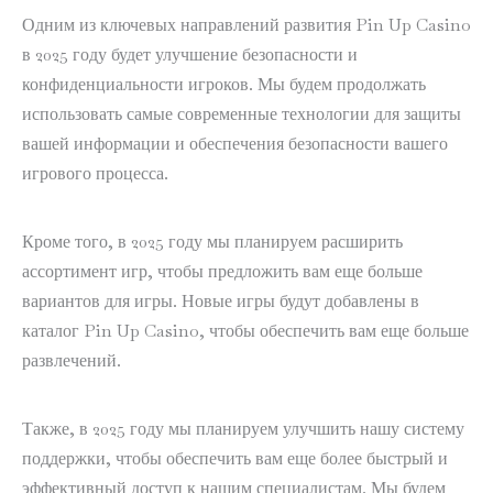
Одним из ключевых направлений развития Pin Up Casino
в 2025 году будет улучшение безопасности и
конфиденциальности игроков. Мы будем продолжать
использовать самые современные технологии для защиты
вашей информации и обеспечения безопасности вашего
игрового процесса.
Кроме того, в 2025 году мы планируем расширить
ассортимент игр, чтобы предложить вам еще больше
вариантов для игры. Новые игры будут добавлены в
каталог Pin Up Casino, чтобы обеспечить вам еще больше
развлечений.
Также, в 2025 году мы планируем улучшить нашу систему
поддержки, чтобы обеспечить вам еще более быстрый и
эффективный доступ к нашим специалистам. Мы будем