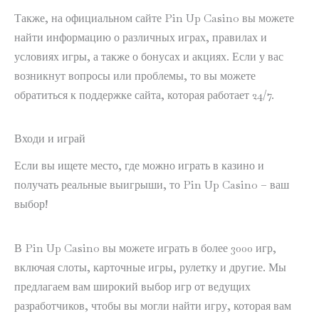
Также, на официальном сайте Pin Up Casino вы можете
найти информацию о различных играх, правилах и
условиях игры, а также о бонусах и акциях. Если у вас
возникнут вопросы или проблемы, то вы можете
обратиться к поддержке сайта, которая работает 24/7.
Входи и играй
Если вы ищете место, где можно играть в казино и
получать реальные выигрыши, то Pin Up Casino – ваш
выбор!
В Pin Up Casino вы можете играть в более 3000 игр,
включая слоты, карточные игры, рулетку и другие. Мы
предлагаем вам широкий выбор игр от ведущих
разработчиков, чтобы вы могли найти игру, которая вам