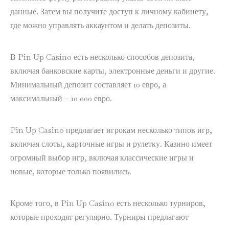
данные. Затем вы получите доступ к личному кабинету,
где можно управлять аккаунтом и делать депозиты.
В Pin Up Casino есть несколько способов депозита,
включая банковские карты, электронные деньги и другие.
Минимальный депозит составляет 10 евро, а
максимальный – 10 000 евро.
Pin Up Casino предлагает игрокам несколько типов игр,
включая слоты, карточные игры и рулетку. Казино имеет
огромный выбор игр, включая классические игры и
новые, которые только появились.
Кроме того, в Pin Up Casino есть несколько турниров,
которые проходят регулярно. Турниры предлагают