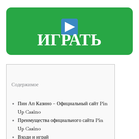
ИГРАТЬ
Содержимое
Пин Ап Казино – Официальный сайт Pin
Up Casino
Преимущества официального сайта Pin
Up Casino
Входи и играй